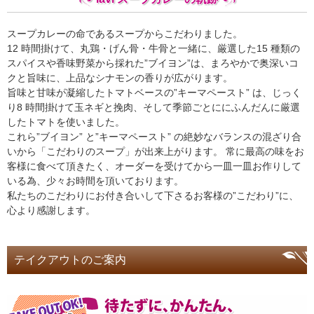
スープカレーの命であるスープからこだわりました。
12 時間掛けて、丸鶏・げん骨・牛骨と一緒に、厳選した15 種類の
スパイスや香味野菜から採れた”ブイヨン”は、まろやかで奥深いコ
クと旨味に、上品なシナモンの香りが広がります。
旨味と甘味が凝縮したトマトベースの”キーマペースト” は、じっく
り8 時間掛けて玉ネギと挽肉、そして季節ごとににふんだんに厳選
したトマトを使いました。
これら”ブイヨン” と”キーマペースト” の絶妙なバランスの混ざり合
いから「こだわりのスープ」が出来上がります。 常に最高の味をお
客様に食べて頂きたく、オーダーを受けてから一皿一皿お作りして
いる為、少々お時間を頂いております。
私たちのこだわりにお付き合いして下さるお客様の”こだわり”に、
心より感謝します。
テイクアウトのご案内