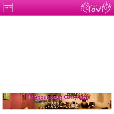
MENU
About Soup Curry lavi
南国バリ島をイメージした
おしゃれなスープカレー店